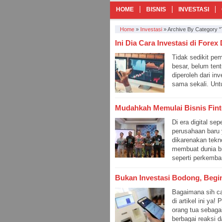
HOME
BISNIS
INVESTASI
Home
»
Investasi
»
Archive By Category "T
Ini Dia Cara Investasi di For
Tidak sedikit p
besar, belum ten
diperoleh dari in
sama sekali. Unt
Mudahkah Memulai Bisnis Fint
Di era digital se
perusahaan baru 
dikarenakan tekn
membuat dunia b
seperti perkemban
Bukan Investasi Bodong, Begin
Bagaimana sih c
di artikel ini ya
orang tua sebaga
berbagai reaksi da