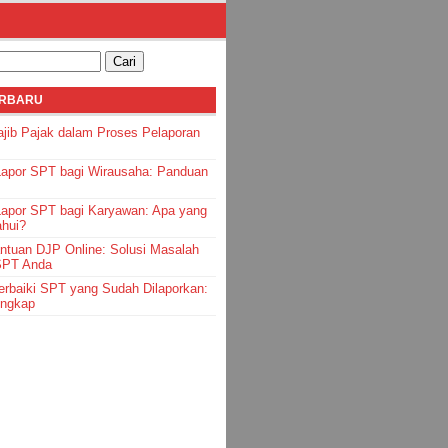
ERBARU
jib Pajak dalam Proses Pelaporan
Lapor SPT bagi Wirausaha: Panduan
Lapor SPT bagi Karyawan: Apa yang
ahui?
ntuan DJP Online: Solusi Masalah
SPT Anda
rbaiki SPT yang Sudah Dilaporkan:
engkap