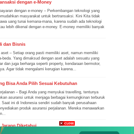
ansaksi dengan e-Money
ayaran dengan e-money – Perkembangan teknologi yang
udahkan masyarakat untuk bertransaksi. Kini Kita tidak
awa uang tunai kemana-mana, karena sudah ada teknologi
atau lebih dikenal dengan e-money. E-money memiliki banyak
.
i dan Bisnis
 aset – Setiap orang pasti memiliki aset, namun memiliki
da-beda. Yang dimaksud dengan aset adalah sesuatu yang
sar dan juga berharga seperti property, kendaraan bermotor,
ya. Agar tidak mengalami kerugian karena...
ang Bisa Anda Pilih Sesuai Kebutuhan
erjalanan – Bagi Anda yang menyukai travelling, tentunya
kan asuransi untuk menjaga berbagai kemungkinan terburuk
. Saat ini di Indonesia sendiri sudah banyak perusahaan
enyediakan produk asuransi perjalanan. Mereka menawarkan
n...
 Jarang Diketahui