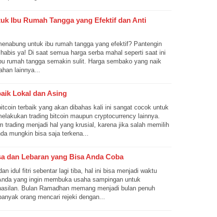
k Ibu Rumah Tangga yang Efektif dan Anti
enabung untuk ibu rumah tangga yang efektif? Pantengin
i habis ya! Di saat semua harga serba mahal seperti saat ini
u rumah tangga semakin sulit. Harga sembako yang naik
ahan lainnya...
baik Lokal dan Asing
bitcoin terbaik yang akan dibahas kali ini sangat cocok untuk
elakukan trading bitcoin maupun cryptocurrency lainnya.
m trading menjadi hal yang krusial, karena jika salah memilih
da mungkin bisa saja terkena...
uasa dan Lebaran yang Bisa Anda Coba
 idul fitri sebentar lagi tiba, hal ini bisa menjadi waktu
 Anda yang ingin membuka usaha sampingan untuk
silan. Bulan Ramadhan memang menjadi bulan penuh
banyak orang mencari rejeki dengan...