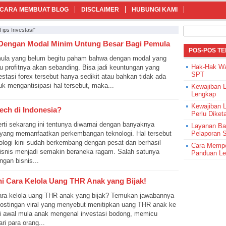
CARA MEMBUAT BLOG
DISCLAIMER
HUBUNGI KAMI
Cari
ips Investasi"
untuk:
ex Dengan Modal Minim Untung Besar Bagi Pemula
POS-POS T
emula yang belum begitu paham bahwa dengan modal yang
Hak-Hak Wa
tu profitnya akan sebanding. Bisa jadi keuntungan yang
SPT
vestasi forex tersebut hanya sedikit atau bahkan tidak ada
uk mengantisipasi hal tersebut, maka...
Kewajiban 
Lengkap
Kewajiban 
ech di Indonesia?
Perlu Diket
perti sekarang ini tentunya diwarnai dengan banyaknya
Layanan Ba
yang memanfaatkan perkembangan teknologi. Hal tersebut
Pelaporan 
ologi kini sudah berkembang dengan pesat dan berhasil
Cara Mempe
isnis menjadi semakin beraneka ragam. Salah satunya
Panduan L
gan bisnis...
i Cara Kelola Uang THR Anak yang Bijak!
ara kelola uang THR anak yang bijak? Temukan jawabannya
! Postingan viral yang menyebut menitipkan uang THR anak ke
i awal mula anak mengenal investasi bodong, memicu
ri para orang...