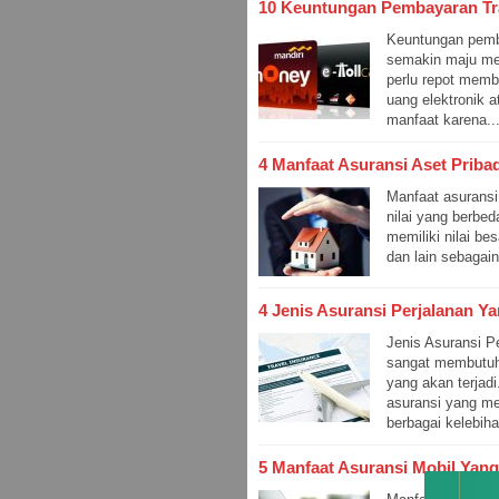
10 Keuntungan Pembayaran Tr
Keuntungan pemb
semakin maju mem
perlu repot memb
uang elektronik 
manfaat karena..
4 Manfaat Asuransi Aset Pribad
Manfaat asuransi
nilai yang berbe
memiliki nilai be
dan lain sebagain
4 Jenis Asuransi Perjalanan Y
Jenis Asuransi P
sangat membutuh
yang akan terjadi
asuransi yang m
berbagai kelebiha
5 Manfaat Asuransi Mobil Yang