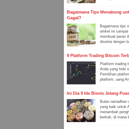
Bagaimana Tips Menabung untu
Gagal?
Bagaimana tips m
artikel ini sampa
membuat peran ib
disertai dengan b
9 Platform Trading Bitcoin Ter
Platform trading 
Anda yang hobi m
Pemilihan platfor
platform, uang An
Ini Dia 9 Ide Bisnis Jelang P
Bulan ramadhan dan
yang baik untuk
menambah pengha
berkah, di mana 