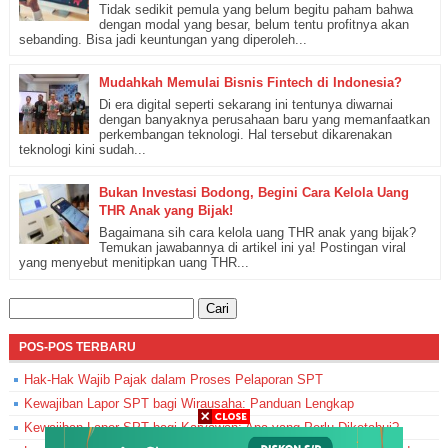
Tidak sedikit pemula yang belum begitu paham bahwa
dengan modal yang besar, belum tentu profitnya akan
sebanding. Bisa jadi keuntungan yang diperoleh...
Mudahkah Memulai Bisnis Fintech di Indonesia?
Di era digital seperti sekarang ini tentunya diwarnai
dengan banyaknya perusahaan baru yang memanfaatkan
perkembangan teknologi. Hal tersebut dikarenakan
teknologi kini sudah...
Bukan Investasi Bodong, Begini Cara Kelola Uang
THR Anak yang Bijak!
Bagaimana sih cara kelola uang THR anak yang bijak?
Temukan jawabannya di artikel ini ya! Postingan viral
yang menyebut menitipkan uang THR...
Cari
untuk:
POS-POS TERBARU
Hak-Hak Wajib Pajak dalam Proses Pelaporan SPT
Kewajiban Lapor SPT bagi Wirausaha: Panduan Lengkap
Kewajiban Lapor SPT bagi Karyawan: Apa yang Perlu Diketahui?