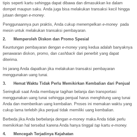
tipis seperti kartu sehingga dapat dibawa dan dimasukkan ke dalam
dompet maupun saku. Anda juga bisa melakukan transaksi kecil hingga
jutaan dengan
e-money
.
Penggunaannya pun praktis, Anda cukup menempelkan
e-money
pada
mesin untuk melakukan transaksi pembayaran.
2. Memperoleh Diskon dan Promo Spesial
Keuntungan pembayaran dengan
e-money
­
yang kedua adalah banyaknya
penawaran diskon, promo, dan
cashback
dari penerbit yang dapat
diterima.
Ini jarang Anda dapatkan jika melakukan transaksi pembayaran
menggunakan uang tunai.
3. Hemat Waktu Tidak Perlu Memikirkan Kembalian dari Penjual
Seringkali saat Anda membayar tagihan belanja dan transportasi
menggunakan uang tunai sehingga penjual harus menghitung uang tunai
Anda dan memberikan uang kembalian. Proses ini memakan waktu yang
cukup lama terlebih jika penjual tidak memiliki uang kembalian.
Berbeda jika Anda berbelanja dengan
e-money
maka Anda tidak perlu
memikirkan hal tersebut karena Anda hanya tinggal
tap
kartu
e-money.
4. Mencegah Terjadinya Kejahatan