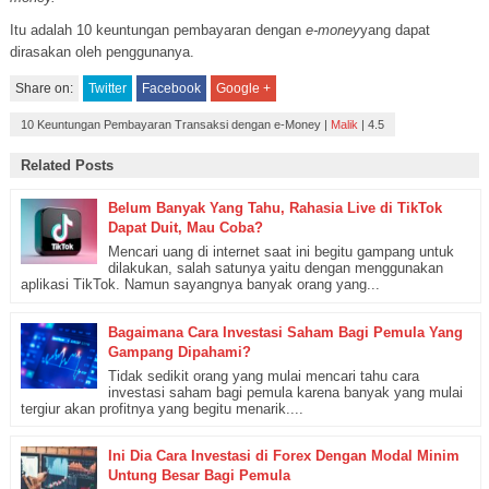
Itu adalah 10 keuntungan pembayaran dengan
e-money
yang dapat
dirasakan oleh penggunanya.
Share on:
Twitter
Facebook
Google +
10 Keuntungan Pembayaran Transaksi dengan e-Money
|
Malik
|
4.5
Related Posts
Belum Banyak Yang Tahu, Rahasia Live di TikTok
Dapat Duit, Mau Coba?
Mencari uang di internet saat ini begitu gampang untuk
dilakukan, salah satunya yaitu dengan menggunakan
aplikasi TikTok. Namun sayangnya banyak orang yang...
Bagaimana Cara Investasi Saham Bagi Pemula Yang
Gampang Dipahami?
Tidak sedikit orang yang mulai mencari tahu cara
investasi saham bagi pemula karena banyak yang mulai
tergiur akan profitnya yang begitu menarik....
Ini Dia Cara Investasi di Forex Dengan Modal Minim
Untung Besar Bagi Pemula