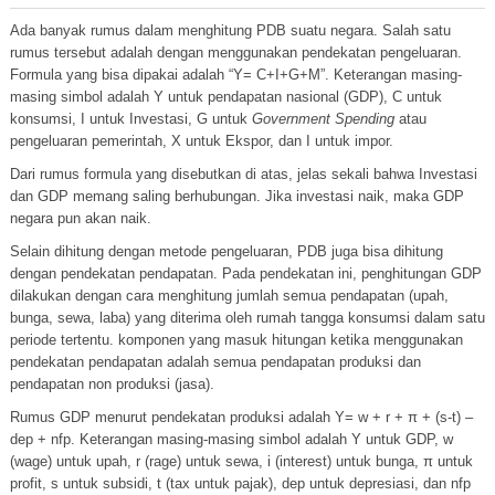
Ada banyak rumus dalam menghitung PDB suatu negara. Salah satu
rumus tersebut adalah dengan menggunakan pendekatan pengeluaran.
Formula yang bisa dipakai adalah “Y= C+I+G+M”. Keterangan masing-
masing simbol adalah Y untuk pendapatan nasional (GDP), C untuk
konsumsi, I untuk Investasi, G untuk
Government Spending
atau
pengeluaran pemerintah, X untuk Ekspor, dan I untuk impor.
Dari rumus formula yang disebutkan di atas, jelas sekali bahwa Investasi
dan GDP memang saling berhubungan. Jika investasi naik, maka GDP
negara pun akan naik.
Selain dihitung dengan metode pengeluaran, PDB juga bisa dihitung
dengan pendekatan pendapatan. Pada pendekatan ini, penghitungan GDP
dilakukan dengan cara menghitung jumlah semua pendapatan (upah,
bunga, sewa, laba) yang diterima oleh rumah tangga konsumsi dalam satu
periode tertentu. komponen yang masuk hitungan ketika menggunakan
pendekatan pendapatan adalah semua pendapatan produksi dan
pendapatan non produksi (jasa).
Rumus GDP menurut pendekatan produksi adalah Y= w + r + π + (s-t) –
dep + nfp. Keterangan masing-masing simbol adalah Y untuk GDP, w
(wage) untuk upah, r (rage) untuk sewa, i (interest) untuk bunga, π untuk
profit, s untuk subsidi, t (tax untuk pajak), dep untuk depresiasi, dan nfp