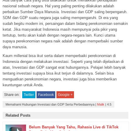
Ada banyak cara yang bisa dilakukan untuk menaikkan pendapatan
nasional sebuah negara. Hal yang paling penting dilakukan adalah
perbaikan Sumber Daya Manusia. Investasi dan GDP saling berpengaruh.
SDM dan GDP suatu negara juga saling mempengaruhi. Di era yang
sudah begitu modern ini, persaingan dalam bidang perekonomian semakin
ketat. Jika masyarakat Indonesia masih mempunyai pola pikir yang
tertutup, tentu akan kalah dengan negara-negara lain. Kunci utama
supaya perekonomian negara naik adalah dengan memperbaiki sumber
daya manusia.
Kaum millenial bisa ikut serta dalam memperbaiki perekonomian di
Indonesia dengan melakukan investasi. Seperti yang telah dijelaskan di
atas, Investasi dan GDP sangat erat hubungannya. Pelajari lebih banyak
tentang investasi supaya bisa ikut terjun di dalamnya. Selain bisa
menguatkan perekonomian negara, investasi juga bisa memberikan
keuntungan untuk Anda.
Share on:
Twitter
Facebook
Google +
Memahami Hubungan Investasi dan GDP Serta Perbedaannya
|
Malik
|
4.5
Related Posts
Belum Banyak Yang Tahu, Rahasia Live di TikTok