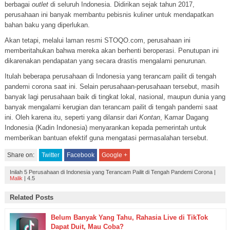
berbagai
outlet
di seluruh Indonesia. Didirikan sejak tahun 2017,
perusahaan ini banyak membantu pebisnis kuliner untuk mendapatkan
bahan baku yang diperlukan.
Akan tetapi, melalui laman resmi STOQO.com, perusahaan ini
memberitahukan bahwa mereka akan berhenti beroperasi. Penutupan ini
dikarenakan pendapatan yang secara drastis mengalami penurunan.
Itulah beberapa perusahaan di Indonesia yang terancam pailit di tengah
pandemi corona saat ini. Selain perusahaan-perusahaan tersebut, masih
banyak lagi perusahaan baik di tingkat lokal, nasional, maupun dunia yang
banyak mengalami kerugian dan terancam pailit di tengah pandemi saat
ini. Oleh karena itu, seperti yang dilansir dari
Kontan
, Kamar Dagang
Indonesia (Kadin Indonesia) menyarankan kepada pemerintah untuk
memberikan bantuan efektif guna mengatasi permasalahan tersebut.
Share on:
Twitter
Facebook
Google +
Inilah 5 Perusahaan di Indonesia yang Terancam Pailit di Tengah Pandemi Corona
|
Malik
|
4.5
Related Posts
Belum Banyak Yang Tahu, Rahasia Live di TikTok
Dapat Duit, Mau Coba?