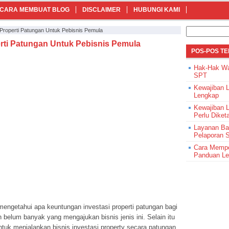
CARA MEMBUAT BLOG
DISCLAIMER
HUBUNGI KAMI
Cari
Properti Patungan Untuk Pebisnis Pemula
untuk:
rti Patungan Untuk Pebisnis Pemula
POS-POS T
Hak-Hak Wa
SPT
Kewajiban 
Lengkap
Kewajiban 
Perlu Diket
Layanan Ba
Pelaporan 
Cara Mempe
Panduan L
engetahui apa keuntungan investasi properti patungan bagi
elum banyak yang mengajukan bisnis jenis ini. Selain itu
tuk menjalankan bisnis investasi property secara patungan