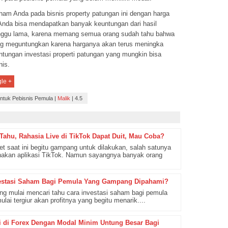
aham Anda pada bisnis property patungan ini dengan harga
a Anda bisa mendapatkan banyak keuntungan dari hasil
unggu lama, karena memang semua orang sudah tahu bahwa
ang meguntungkan karena harganya akan terus meningka
ntungan investasi properti patungan yang mungkin bisa
nis.
le +
Untuk Pebisnis Pemula
|
Malik
|
4.5
ahu, Rahasia Live di TikTok Dapat Duit, Mau Coba?
net saat ini begitu gampang untuk dilakukan, salah satunya
akan aplikasi TikTok. Namun sayangnya banyak orang
estasi Saham Bagi Pemula Yang Gampang Dipahami?
ang mulai mencari tahu cara investasi saham bagi pemula
ai tergiur akan profitnya yang begitu menarik....
asi di Forex Dengan Modal Minim Untung Besar Bagi