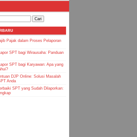
ERBARU
jib Pajak dalam Proses Pelaporan
Lapor SPT bagi Wirausaha: Panduan
Lapor SPT bagi Karyawan: Apa yang
ahui?
ntuan DJP Online: Solusi Masalah
SPT Anda
rbaiki SPT yang Sudah Dilaporkan:
engkap