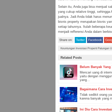
Selain itu, Anda juga bisa menjual s
yang cukup relative tinggi, sehingg
jualnya. Jadi Anda tidak harus men
bisnis property merupakan bisnis y
setiap tahunnya. Itulah beberapa keu
menjadi refferensi Anda dalam berbis
Share on:
Twitter
Facebook
Goog
Keuntungan Investasi Properti Patungan 
Related Posts
Belum Banyak Yang T
Mencari uang di inter
yaitu dengan menggun
yang...
Bagaimana Cara Inv
Tidak sedikit orang y
karena banyak yang mul
Ini Dia Cara Invest