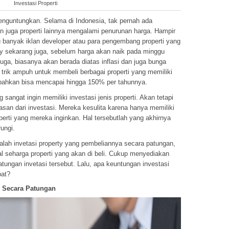
Investasi Properti
menguntungkan. Selama di Indonesia, tak pernah ada
an juga properti lainnya mengalami penurunan harga. Hampir
u banyak iklan developer atau para pengembang properti yang
ty sekarang juga, sebelum harga akan naik pada minggu
juga, biasanya akan berada diatas inflasi dan juga bunga
 trik ampuh untuk membeli berbagai properti yang memiliki
 bahkan bisa mencapai hingga 150% per tahunnya.
sangat ingin memiliki investasi jenis properti. Akan tetapi
san dari investasi. Mereka kesulita karena hanya memiliki
rti yang mereka inginkan. Hal tersebutlah yang akhirnya
ungi.
dalah invetasi property yang pembeliannya secara patungan,
 seharga properti yang akan di beli. Cukup menyediakan
tungan invetasi tersebut. Lalu, apa keuntungan investasi
pat?
i Secara Patungan