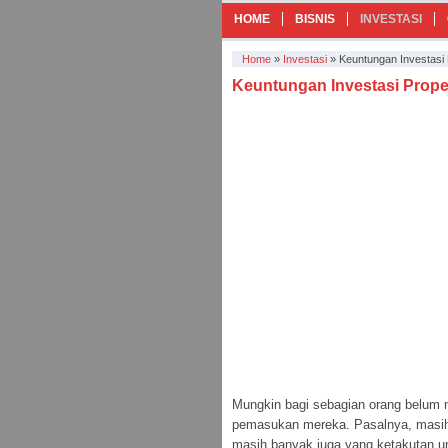
HOME
BISNIS
INVESTASI
Home
»
Investasi
»
Keuntungan Investasi 
Keuntungan Investasi Prope
Mungkin bagi sebagian orang belum m
pemasukan mereka. Pasalnya, masih b
masih banyak juga yang ketakutan un