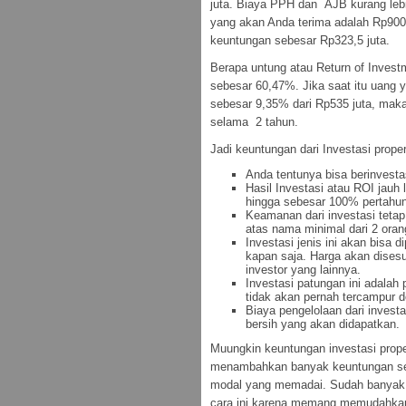
juta. Biaya PPH dan AJB kurang leb
yang akan Anda terima adalah Rp900
keuntungan sebesar Rp323,5 juta.
Berapa untung atau Return of Invest
sebesar 60,47%. Jika saat itu uang 
sebesar 9,35% dari Rp535 juta, mak
selama 2 tahun.
Jadi keuntungan dari Investasi proper
Anda tentunya bisa berinvesta
Hasil Investasi atau ROI jauh 
hingga sebesar 100% pertahun 
Keamanan dari investasi teta
atas nama minimal dari 2 orang
Investasi jenis ini akan bisa 
kapan saja. Harga akan dises
investor yang lainnya.
Investasi patungan ini adalah 
tidak akan pernah tercampur de
Biaya pengelolaan dari invest
bersih yang akan didapatkan.
Muungkin keuntungan investasi prope
menambahkan banyak keuntungan seti
modal yang memadai. Sudah banyak 
cara ini karena memang memudahkan 