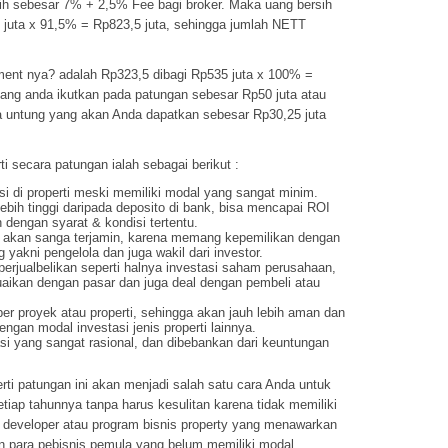
ih sebesar 7% + 2,5% Fee bagi broker. Maka uang bersih
 juta x 91,5% = Rp823,5 juta, sehingga jumlah NETT
ment nya? adalah Rp323,5 dibagi Rp535 juta x 100% =
yang anda ikutkan pada patungan sebesar Rp50 juta atau
a untung yang akan Anda dapatkan sebesar Rp30,25 juta
ti secara patungan ialah sebagai berikut :
si di properti meski memiliki modal yang sangat minim.
lebih tinggi daripada deposito di bank, bisa mencapai ROI
dengan syarat & kondisi tertentu.
p akan sanga terjamin, karena memang kepemilikan dengan
 yakni pengelola dan juga wakil dari investor.
diperjualbelikan seperti halnya investasi saham perusahaan,
uaikan dengan pasar dan juga deal dengan pembeli atau
per proyek atau properti, sehingga akan jauh lebih aman dan
ngan modal investasi jenis properti lainnya.
asi yang sangat rasional, dan dibebankan dari keuntungan
rti patungan ini akan menjadi salah satu cara Anda untuk
ap tahunnya tanpa harus kesulitan karena tidak memiliki
developer atau program bisnis property yang menawarkan
para pebisnis pemula yang belum memiliki modal.