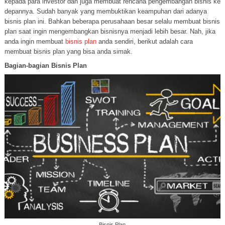
kepada para investor dan juga membuat rencana pengembangan bisnis ke
depannya. Sudah banyak yang membuktikan keampuhan dari adanya
bisnis plan ini. Bahkan beberapa perusahaan besar selalu membuat bisnis
plan saat ingin mengembangkan bisnisnya menjadi lebih besar. Nah, jika
anda ingin membuat
bisnis plan
anda sendiri, berikut adalah cara
membuat bisnis plan yang bisa anda simak.
Bagian-bagian Bisnis Plan
Bisnis Plan