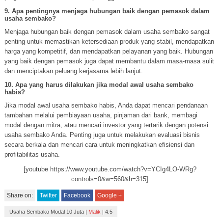
9. Apa pentingnya menjaga hubungan baik dengan pemasok dalam
usaha sembako?
Menjaga hubungan baik dengan pemasok dalam usaha sembako sangat
penting untuk memastikan ketersediaan produk yang stabil, mendapatkan
harga yang kompetitif, dan mendapatkan pelayanan yang baik. Hubungan
yang baik dengan pemasok juga dapat membantu dalam masa-masa sulit
dan menciptakan peluang kerjasama lebih lanjut.
10. Apa yang harus dilakukan jika modal awal usaha sembako
habis?
Jika modal awal usaha sembako habis, Anda dapat mencari pendanaan
tambahan melalui pembiayaan usaha, pinjaman dari bank, membagi
modal dengan mitra, atau mencari investor yang tertarik dengan potensi
usaha sembako Anda. Penting juga untuk melakukan evaluasi bisnis
secara berkala dan mencari cara untuk meningkatkan efisiensi dan
profitabilitas usaha.
[youtube https://www.youtube.com/watch?v=YCIg4LO-WRg?
controls=0&w=560&h=315]
Share on:
Twitter
Facebook
Google +
Usaha Sembako Modal 10 Juta
|
Malik
|
4.5