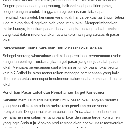
kebutuhan dan tren lokal menjadi kunci untuk mencapai kesuksesan.
Dengan perencanaan yang matang, baik dari segi penelitian pasar,
pengembangan produk, hingga strategi pemasaran, kita dapat
menghadirkan produk kerajinan yang tidak hanya berkualitas tinggi, tetapi
juga relevan dan diinginkan oleh konsumen lokal. Mempertimbangkan
faktor budaya, keunikan pasar, dan visi jangka panjang adalah fondasi
yang kuat dalam merencanakan usaha kerajinan yang sukses di pasar
lokal.
Perencanaan Usaha Kerajinan untuk Pasar Lokal Adalah
Sebagai seorang wirausahawan di bidang kerajinan, perencanaan usaha
sangatlah penting. Terutama jika target pasar yang dituju adalah pasar
lokal. Mengapa perencanaan usaha kerajinan untuk pasar lokal begitu
krusial? Artikel ini akan menguraikan mengapa perencanaan yang baik
dibutuhkan untuk mencapai kesuksesan dalam usaha kerajinan di pasar
lokal.
Penelitian Pasar Lokal dan Pemahaman Target Konsumen
Sebelum memulai bisnis kerajinan untuk pasar lokal, langkah pertama
yang harus dilakukan adalah melakukan penelitian pasar secara
menyeluruh. Dengan melakukan penelitian, Anda akan mendapatkan
pemahaman mendalam tentang pasar lokal dan siapa target konsumen
yang ingin Anda tuju. Apakah produk Anda akan cocok untuk masyarakat