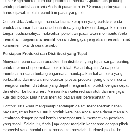
lokal? Bagaimana selera dan preferensi mereka? Apakah ada peluang
untuk pertumbuhan bisnis Anda di pasar lokal ini? Semua pertanyaan ini
harus dijawab melalui penelitian pasar yang teliti.
Contoh: Jika Anda ingin memulai bisnis kerajinan yang berfokus pada
produk anyaman bambu di sebuah desa yang terkenal dengan kerajinan
tangan tradisionalnya, melakukan penelitian pasar akan membantu Anda
memahami bagaimana memilih desain dan gaya yang akan menarik minat
konsumen lokal di desa tersebut.
Persiapan Produksi dan Distribusi yang Tepat
Menyusun perencanaan produksi dan distribusi yang tepat sangat penting
untuk memenuhi permintaan pasar lokal. Pada tahap ini, Anda perlu
membuat rencana tentang bagaimana mendapatkan bahan baku yang
berkualitas dan murah, menetapkan proses produksi yang efisien, serta
mengatur sistem distribusi yang dapat mengirimkan produk dengan cepat
dan efektif ke konsumen. Memastikan ketersediaan stok dan menjaga
kualitas produk juga harus menjadi bagian dari perencanaan ini.
Contoh: Jika Anda menghadapi tantangan dalam mendapatkan bahan
baku anyaman bambu untuk produk kerajinan Anda, Anda dapat menjalin
kemitraan dengan petani bambu setempat untuk memastikan pasokan
yang stabil. Selain itu, Anda juga dapat menjalin kerjasama dengan pihak
ekspedisi yang handal untuk mengatasi masalah distribusi produk ke