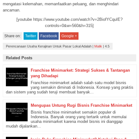
mengatasi kelemahan, memanfaatkan peluang, dan menghindari
ancaman.
[youtube https://www.youtube.com/watch?v=2BiofYCquIE?
controls=0&w=560&h=315]
Share on:
Twitter
Facebook
Google +
Perencanaan Usaha Kerajinan Untuk Pasar Lokal Adalah
|
Malik
|
4.5
Related Posts
Franchise Minimarket: Strategi Sukses & Tantangan
yang Dihadapi
Franchise minimarket adalah salah satu model bisnis
yang semakin diminati di Indonesia. Konsep yang praktis
dan sistem yang sudah teruji membuat banyak...
Mengupas Untung Rugi Bisnis Franchise Minimarket
Bisnis franchise minimarket semakin populer di
Indonesia. Banyak orang yang tertarik untuk memulai
usaha minimarket karena model bisnis ini dianggap
mudah dijalankan...