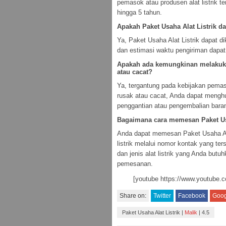
pemasok atau produsen alat listrik te
hingga 5 tahun.
Apakah Paket Usaha Alat Listrik da
Ya, Paket Usaha Alat Listrik dapat d
dan estimasi waktu pengiriman dapat
Apakah ada kemungkinan melakuka
atau cacat?
Ya, tergantung pada kebijakan pemaso
rusak atau cacat, Anda dapat mengh
penggantian atau pengembalian bara
Bagaimana cara memesan Paket Usa
Anda dapat memesan Paket Usaha Al
listrik melalui nomor kontak yang t
dan jenis alat listrik yang Anda but
pemesanan.
[youtube https://www.youtub
Share on:
Twitter
Facebook
Goog
Paket Usaha Alat Listrik
|
Malik
|
4.5