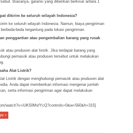
rsebut. Biasanya, garansi yang diberikan berkisar antara 1
pat dikirim ke seluruh wilayah Indonesia?
ikirim ke seluruh wilayah Indonesia. Namun, biaya pengiriman
 berbeda-beda tergantung pada lokasi pengiriman.
n penggantian atau pengembalian barang yang rusak
k atau produsen alat listrik. Jika terdapat barang yang
ubungi pemasok atau produsen tersebut untuk melakukan
ng.
ha Alat Listrik?
at Listrik dengan menghubungi pemasok atau produsen alat
ersedia. Anda dapat memberikan informasi mengenai jumlah
uhkan, serta informasi pengiriman agar dapat melakukan
e.com/watch?v=iUK50MsfYcQ?controls=0&w=560&h=315]
le +