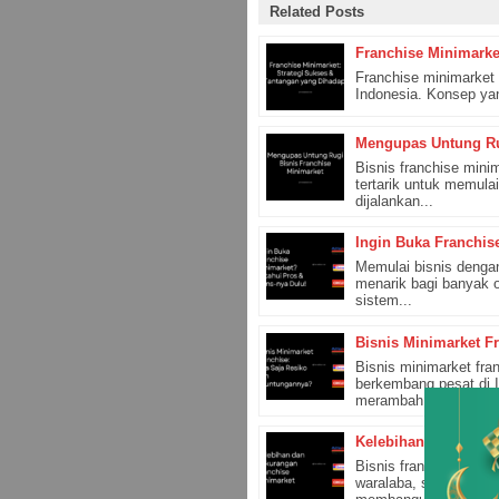
Related Posts
Franchise Minimarke
Franchise minimarket 
Indonesia. Konsep yan
Mengupas Untung Ru
Bisnis franchise mini
tertarik untuk memula
dijalankan...
Ingin Buka Franchis
Memulai bisnis denga
menarik bagi banyak o
sistem...
Bisnis Minimarket F
Bisnis minimarket fr
berkembang pesat di 
merambah berbagai...
Kelebihan dan Keku
Bisnis franchise mini
waralaba, seseorang d