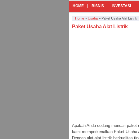
HOME
BISNIS
INVESTASI
Home
»
Usaha
»
Paket Usaha Alat Listrik
Paket Usaha Alat Listrik
Apakah Anda sedang mencari paket u
kami memperkenalkan Paket Usaha Ala
Dengan alat-alat listrik berkualitas 