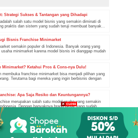
t: Strategi Sukses & Tantangan yang Dihadapi
adalah salah satu model bisnis yang semakin diminati di
g praktis dan sistem yang sudah teruji membuat banyak...
gi Bisnis Franchise Minimarket
market semakin populer di Indonesia. Banyak orang yang
i usaha minimarket karena model bisnis ini dianggap mudah
e Minimarket? Ketahui Pros & Cons-nya Dulu!
n membuka franchise minimarket bisa menjadi pilihan yang
rang. Terutama bagi mereka yang ingin berbisnis dengan
ranchise: Apa Saja Resiko dan Keuntungannya?
anchise merupakan salah satu model usaha yang semakin
Indonesia. Dengan banyaknya brand besar yang sudah
rangan Franchise Minimarket Sebelum Memulai
market semakin populer di Indonesia. Dengan konsep
apat memiliki bisnis minimarket sendiri tanpa harus