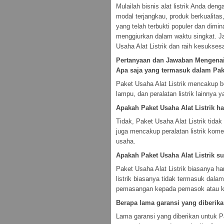
Mulailah bisnis alat listrik Anda de
modal terjangkau, produk berkualita
yang telah terbukti populer dan dim
menggiurkan dalam waktu singkat. J
Usaha Alat Listrik dan raih kesukses
Pertanyaan dan Jawaban Mengenai 
Apa saja yang termasuk dalam Pake
Paket Usaha Alat Listrik mencakup ber
lampu, dan peralatan listrik lainnya ya
Apakah Paket Usaha Alat Listrik h
Tidak, Paket Usaha Alat Listrik tida
juga mencakup peralatan listrik kome
usaha.
Apakah Paket Usaha Alat Listrik 
Paket Usaha Alat Listrik biasanya h
listrik biasanya tidak termasuk dal
pemasangan kepada pemasok atau kont
Berapa lama garansi yang diberika
Lama garansi yang diberikan untuk Pa