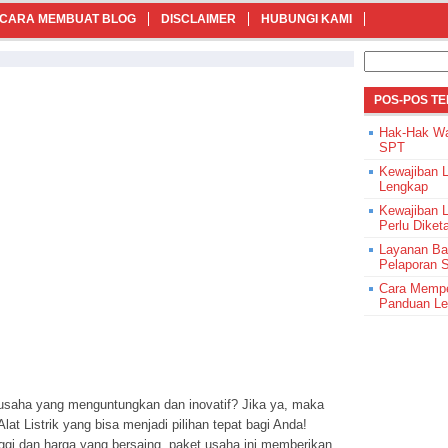
CARA MEMBUAT BLOG
DISCLAIMER
HUBUNGI KAMI
Cari
untuk:
POS-POS T
Hak-Hak Wa
SPT
Kewajiban 
Lengkap
Kewajiban 
Perlu Diket
Layanan Ba
Pelaporan 
Cara Mempe
Panduan L
saha yang menguntungkan dan inovatif? Jika ya, maka
t Listrik yang bisa menjadi pilihan tepat bagi Anda!
tinggi dan harga yang bersaing, paket usaha ini memberikan