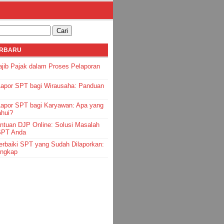
ERBARU
jib Pajak dalam Proses Pelaporan
Lapor SPT bagi Wirausaha: Panduan
Lapor SPT bagi Karyawan: Apa yang
ahui?
ntuan DJP Online: Solusi Masalah
SPT Anda
rbaiki SPT yang Sudah Dilaporkan:
engkap