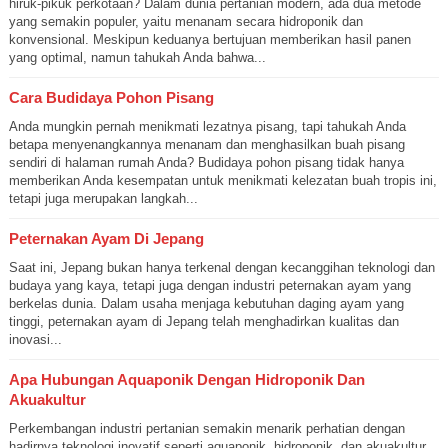
hiruk-pikuk perkotaan? Dalam dunia pertanian modern, ada dua metode
yang semakin populer, yaitu menanam secara hidroponik dan
konvensional. Meskipun keduanya bertujuan memberikan hasil panen
yang optimal, namun tahukah Anda bahwa...
Cara Budidaya Pohon Pisang
Anda mungkin pernah menikmati lezatnya pisang, tapi tahukah Anda
betapa menyenangkannya menanam dan menghasilkan buah pisang
sendiri di halaman rumah Anda? Budidaya pohon pisang tidak hanya
memberikan Anda kesempatan untuk menikmati kelezatan buah tropis ini,
tetapi juga merupakan langkah...
Peternakan Ayam Di Jepang
Saat ini, Jepang bukan hanya terkenal dengan kecanggihan teknologi dan
budaya yang kaya, tetapi juga dengan industri peternakan ayam yang
berkelas dunia. Dalam usaha menjaga kebutuhan daging ayam yang
tinggi, peternakan ayam di Jepang telah menghadirkan kualitas dan
inovasi...
Apa Hubungan Aquaponik Dengan Hidroponik Dan
Akuakultur
Perkembangan industri pertanian semakin menarik perhatian dengan
hadirnya teknologi inovatif seperti aquaponik, hidroponik, dan akuakultur.