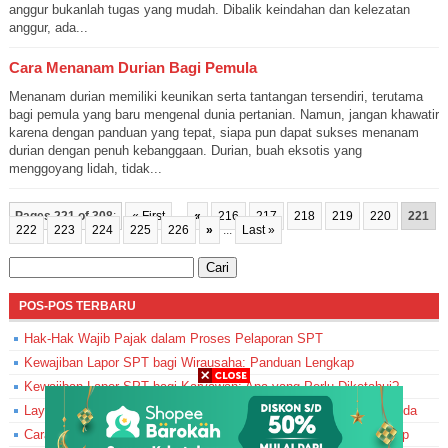
anggur bukanlah tugas yang mudah. Dibalik keindahan dan kelezatan
anggur, ada...
Cara Menanam Durian Bagi Pemula
Menanam durian memiliki keunikan serta tantangan tersendiri, terutama
bagi pemula yang baru mengenal dunia pertanian. Namun, jangan khawatir
karena dengan panduan yang tepat, siapa pun dapat sukses menanam
durian dengan penuh kebanggaan. Durian, buah eksotis yang
menggoyang lidah, tidak...
Pages 221 of 308
:
« First
...
«
216
217
218
219
220
221
222
223
224
225
226
»
...
Last »
Cari
untuk:
POS-POS TERBARU
Hak-Hak Wajib Pajak dalam Proses Pelaporan SPT
Kewajiban Lapor SPT bagi Wirausaha: Panduan Lengkap
Kewajiban Lapor SPT bagi Karyawan: Apa yang Perlu Diketahui?
Layanan Bantuan DJP Online: Solusi Masalah Pelaporan SPT Anda
Cara Memperbaiki SPT yang Sudah Dilaporkan: Panduan Lengkap