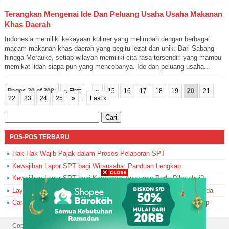
Terangkan Mengenai Ide Dan Peluang Usaha Usaha Makanan
Khas Daerah
Indonesia memiliki kekayaan kuliner yang melimpah dengan berbagai
macam makanan khas daerah yang begitu lezat dan unik. Dari Sabang
hingga Merauke, setiap wilayah memiliki cita rasa tersendiri yang mampu
memikat lidah siapa pun yang mencobanya. Ide dan peluang usaha...
Pages 20 of 308
:
« First
...
«
15
16
17
18
19
20
21
22
23
24
25
»
...
Last »
Cari
untuk:
POS-POS TERBARU
Hak-Hak Wajib Pajak dalam Proses Pelaporan SPT
Kewajiban Lapor SPT bagi Wirausaha: Panduan Lengkap
Kewajiban Lapor SPT bagi Karyawan: Apa yang Perlu Diketahui?
Layanan Bantuan DJP Online: Solusi Masalah Pelaporan SPT Anda
Cara Memperbaiki SPT yang Sudah Dilaporkan: Panduan Lengkap
Copyright © 2025 TernakDuit.net All Rights Reserved.