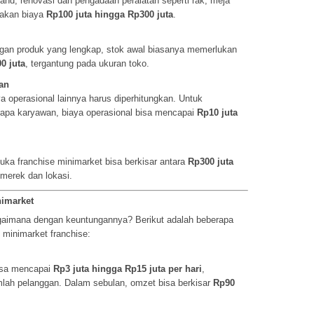
and, renovasi dan pengadaan peralatan seperti rak, meja
makan biaya
Rp100 juta hingga Rp300 juta
.
gan produk yang lengkap, stok awal biasanya memerlukan
0 juta
, tergantung pada ukuran toko.
an
aya operasional lainnya harus diperhitungkan. Untuk
rapa karyawan, biaya operasional bisa mencapai
Rp10 juta
ka franchise minimarket bisa berkisar antara
Rp300 juta
 merek dan lokasi.
nimarket
gaimana dengan keuntungannya? Berikut adalah beberapa
 minimarket franchise:
bisa mencapai
Rp3 juta hingga Rp15 juta per hari
,
mlah pelanggan. Dalam sebulan, omzet bisa berkisar
Rp90