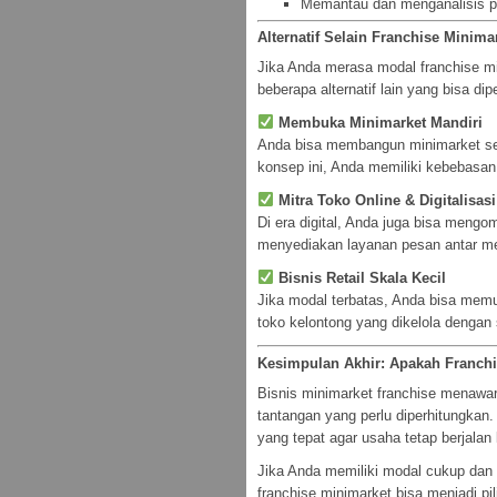
Memantau dan menganalisis pe
Alternatif Selain Franchise Minima
Jika Anda merasa modal franchise min
beberapa alternatif lain yang bisa di
Membuka Minimarket Mandiri
Anda bisa membangun minimarket sen
konsep ini, Anda memiliki kebebasan
Mitra Toko Online & Digitalisas
Di era digital, Anda juga bisa mengom
menyediakan layanan pesan antar mel
Bisnis Retail Skala Kecil
Jika modal terbatas, Anda bisa memul
toko kelontong yang dikelola dengan
Kesimpulan Akhir: Apakah Franchi
Bisnis minimarket franchise menawar
tantangan yang perlu diperhitungkan.
yang tepat agar usaha tetap berjala
Jika Anda memiliki modal cukup dan 
franchise minimarket bisa menjadi pili