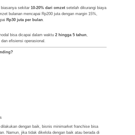
 biasanya sekitar
10-20% dari omzet
setelah dikurangi biaya
 omzet bulanan mencapai Rp200 juta dengan margin 15%,
apai
Rp30 juta per bulan
.
 modal bisa dicapai dalam waktu
2 hingga 5 tahun
,
dan efisiensi operasional.
nding?
s
 dilakukan dengan baik, bisnis minimarket franchise bisa
. Namun, jika tidak dikelola dengan baik atau berada di