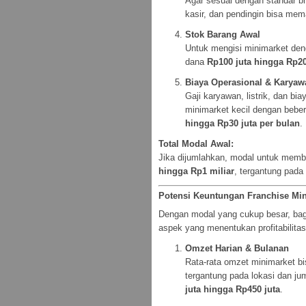
Agar sesuai dengan standar br
kasir, dan pendingin bisa me
Stok Barang Awal
Untuk mengisi minimarket den
dana
Rp100 juta hingga Rp20
Biaya Operasional & Karyaw
Gaji karyawan, listrik, dan bi
minimarket kecil dengan bebe
hingga Rp30 juta per bulan
.
Total Modal Awal:
Jika dijumlahkan, modal untuk membu
hingga Rp1 miliar
, tergantung pada
Potensi Keuntungan Franchise Mi
Dengan modal yang cukup besar, ba
aspek yang menentukan profitabilitas
Omzet Harian & Bulanan
Rata-rata omzet minimarket 
tergantung pada lokasi dan ju
juta hingga Rp450 juta
.