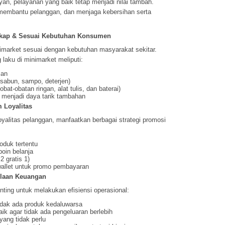
an, pelayanan yang baik tetap menjadi nilai tambah.
membantu pelanggan, dan menjaga kebersihan serta
gkap & Sesuai Kebutuhan Konsumen
nimarket sesuai dengan kebutuhan masyarakat sekitar.
 laku di minimarket meliputi:
san
(sabun, sampo, deterjen)
t-obatan ringan, alat tulis, dan baterai)
menjadi daya tarik tambahan
 Loyalitas
yalitas pelanggan, manfaatkan berbagai strategi promosi
oduk tertentu
oin belanja
2 gratis 1)
wallet untuk promo pembayaran
lolaan Keuangan
ting untuk melakukan efisiensi operasional:
idak ada produk kedaluwarsa
ik agar tidak ada pengeluaran berlebih
yang tidak perlu