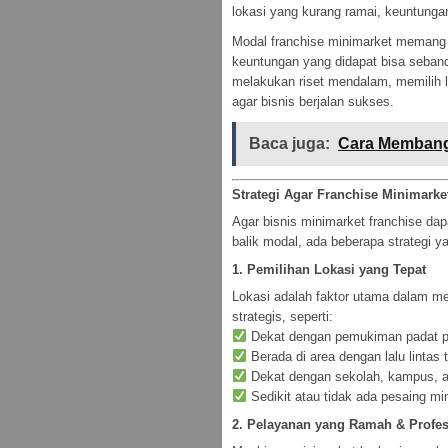
lokasi yang kurang ramai, keuntungan 
Modal franchise minimarket memang cu
keuntungan yang didapat bisa seban
melakukan riset mendalam, memilih l
agar bisnis berjalan sukses.
Baca juga:
Cara Membangu
Strategi Agar Franchise Minimark
Agar bisnis minimarket franchise da
balik modal, ada beberapa strategi y
1. Pemilihan Lokasi yang Tepat
Lokasi adalah faktor utama dalam me
strategis, seperti:
Dekat dengan pemukiman padat 
Berada di area dengan lalu lintas t
Dekat dengan sekolah, kampus, a
Sedikit atau tidak ada pesaing min
2. Pelayanan yang Ramah & Profes