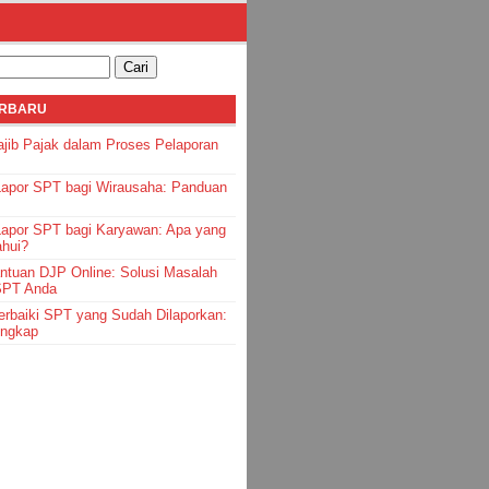
ERBARU
jib Pajak dalam Proses Pelaporan
Lapor SPT bagi Wirausaha: Panduan
Lapor SPT bagi Karyawan: Apa yang
ahui?
ntuan DJP Online: Solusi Masalah
SPT Anda
rbaiki SPT yang Sudah Dilaporkan:
engkap