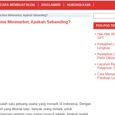
CARA MEMBUAT BLOG
DISCLAIMER
HUBUNGI KAMI
Cari
chise Minimarket, Apakah Sebanding?
untuk:
ise Minimarket, Apakah Sebanding?
POS-POS T
Hak-Hak Wa
SPT
Kewajiban 
Lengkap
Kewajiban 
Perlu Diket
Layanan Ba
Pelaporan 
Cara Mempe
Panduan L
salah satu peluang usaha yang menarik di Indonesia. Dengan
nd yang dikenal luas, banyak orang tertarik untuk
pertanyaan penting yang sering muncul adalah: Apakah modal