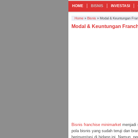
HOME
BISNIS
INVESTASI
Home
»
Bisnis
»
Modal & Keuntungan Fran
Modal & Keuntungan Franch
Bisnis franchise minimarket
menjadi 
pola bisnis yang sudah teruji dan bra
berinvestasi di bidang ini. Namun, 