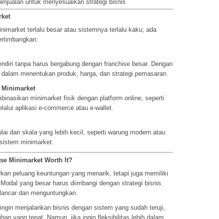
njualan untuk menyesuaikan strategi bisnis
rket
imarket terlalu besar atau sistemnya terlalu kaku, ada
pertimbangkan:
diri tanpa harus bergabung dengan franchise besar. Dengan
 dalam menentukan produk, harga, dan strategi pemasaran.
i Minimarket
binasikan minimarket fisik dengan platform online, seperti
alui aplikasi e-commerce atau e-wallet.
ai dari skala yang lebih kecil, seperti warung modern atau
 sistem minimarket.
se Minimarket Worth It?
kan peluang keuntungan yang menarik, tetapi juga memiliki
 Modal yang besar harus diimbangi dengan strategi bisnis
n lancar dan menguntungkan.
ingin menjalankan bisnis dengan sistem yang sudah teruji,
han yang tepat. Namun, jika ingin fleksibilitas lebih dalam