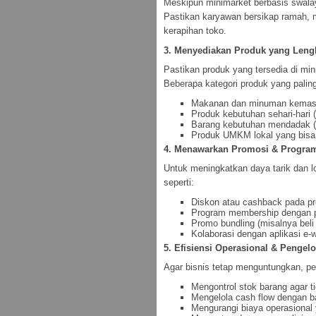
Meskipun minimarket berbasis swalay
Pastikan karyawan bersikap ramah, 
kerapihan toko.
3. Menyediakan Produk yang Len
Pastikan produk yang tersedia di mi
Beberapa kategori produk yang paling
Makanan dan minuman kema
Produk kebutuhan sehari-hari 
Barang kebutuhan mendadak (oba
Produk UMKM lokal yang bisa 
4. Menawarkan Promosi & Program
Untuk meningkatkan daya tarik dan lo
seperti:
Diskon atau cashback pada pr
Program membership dengan p
Promo bundling (misalnya beli 
Kolaborasi dengan aplikasi e-
5. Efisiensi Operasional & Penge
Agar bisnis tetap menguntungkan, pen
Mengontrol stok barang agar t
Mengelola cash flow dengan ba
Mengurangi biaya operasional 