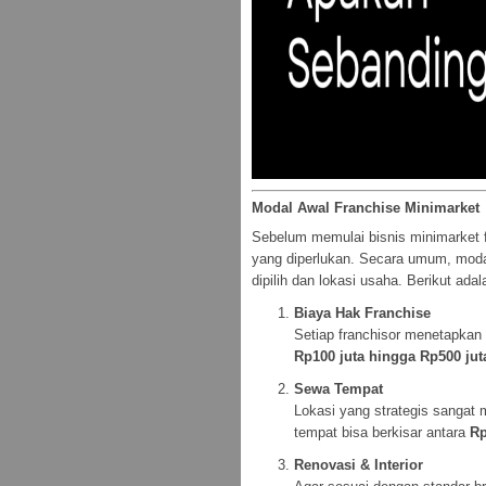
Modal Awal Franchise Minimarket
Sebelum memulai bisnis minimarket f
yang diperlukan. Secara umum, moda
dipilih dan lokasi usaha. Berikut ad
Biaya Hak Franchise
Setiap franchisor menetapkan 
Rp100 juta hingga Rp500 jut
Sewa Tempat
Lokasi yang strategis sangat 
tempat bisa berkisar antara
Rp
Renovasi & Interior