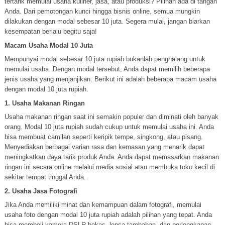
tertarik memulai usaha kuliner, jasa, atau produksi? Pilihan ada di tangan
Anda. Dari pemotongan kunci hingga bisnis online, semua mungkin
dilakukan dengan modal sebesar 10 juta. Segera mulai, jangan biarkan
kesempatan berlalu begitu saja!
Macam Usaha Modal 10 Juta
Mempunyai modal sebesar 10 juta rupiah bukanlah penghalang untuk
memulai usaha. Dengan modal tersebut, Anda dapat memilih beberapa
jenis usaha yang menjanjikan. Berikut ini adalah beberapa macam usaha
dengan modal 10 juta rupiah.
1. Usaha Makanan Ringan
Usaha makanan ringan saat ini semakin populer dan diminati oleh banyak
orang. Modal 10 juta rupiah sudah cukup untuk memulai usaha ini. Anda
bisa membuat camilan seperti keripik tempe, singkong, atau pisang.
Menyediakan berbagai varian rasa dan kemasan yang menarik dapat
meningkatkan daya tarik produk Anda. Anda dapat memasarkan makanan
ringan ini secara online melalui media sosial atau membuka toko kecil di
sekitar tempat tinggal Anda.
2. Usaha Jasa Fotografi
Jika Anda memiliki minat dan kemampuan dalam fotografi, memulai
usaha foto dengan modal 10 juta rupiah adalah pilihan yang tepat. Anda
bisa membeli kamera DSLR bekas, lensa tambahan, dan perlengkapan