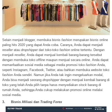
Selain menjadi blogger, membuka bisnis
fashion
merupakan bisnis online
paling hits 2020 yang dapat Anda coba. Caranya, Anda dapat menjadi
reseller
atau
dropshipper
dari toko-toko
fashion
online tertentu. Dengan
menjadi
reseller,
Anda dapat menjual kembali barang-barang tersebut
dengan membuka toko
offline
maupun menjual secara
online.
Anda dapat
memanfaatkan sosial media sebagai media promosi toko
fashion
Anda,
seperti Instagram, Facebook, Twitter, atau bahkan membuka
website
toko
fashion
Anda sendiri. Namun jika Anda tak ingin mengeluarkan modal,
Anda bisa menjadi seorang
dropshipper
dengan menjual kembali barang di
toko yang telah Anda pilih tanpa harus menyediakan
stock
barang di
rumah Anda, sehingga Anda cukup melakukan promosi online melalui
sosial media.
3. Bisnis Afiliasi dan
Trading Forex