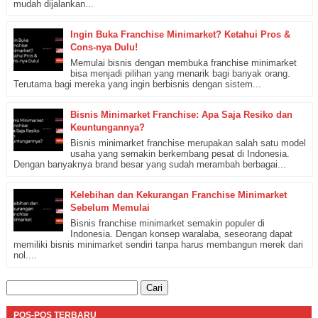
mudah dijalankan...
Ingin Buka Franchise Minimarket? Ketahui Pros &
Cons-nya Dulu!
Memulai bisnis dengan membuka franchise minimarket
bisa menjadi pilihan yang menarik bagi banyak orang.
Terutama bagi mereka yang ingin berbisnis dengan sistem...
Bisnis Minimarket Franchise: Apa Saja Resiko dan
Keuntungannya?
Bisnis minimarket franchise merupakan salah satu model
usaha yang semakin berkembang pesat di Indonesia.
Dengan banyaknya brand besar yang sudah merambah berbagai...
Kelebihan dan Kekurangan Franchise Minimarket
Sebelum Memulai
Bisnis franchise minimarket semakin populer di
Indonesia. Dengan konsep waralaba, seseorang dapat
memiliki bisnis minimarket sendiri tanpa harus membangun merek dari
nol....
Cari
untuk:
POS-POS TERBARU