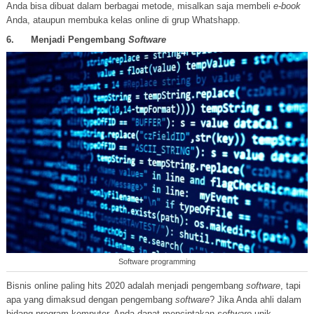
Anda bisa dibuat dalam berbagai metode, misalkan saja membeli
e-book
Anda, ataupun membuka kelas online di grup Whatshapp.
6. Menjadi Pengembang
Software
Software programming
Bisnis online paling hits 2020 adalah menjadi pengembang
software
, tapi
apa yang dimaksud dengan pengembang
software
? Jika Anda ahli dalam
bidang program komputer, Anda dapat menciptakan
software
unik,