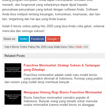
menarik, dan fungsional yang selanjutnya dapat dijual kepada
perusahaan-perusahaan yang terkait dengan
software
Anda.
Software
Anda bisa meliputi tentang keuangan, komunikasi, keamanan, dan lain-
lain, tergantung dari hal apa yang Anda kuasai.
Itulah 6 bisnis online paling hits 2020 yang bisa Anda coba geluti, selamat
mencoba dan semoga sukses!
Share on:
Twitter
Facebook
Google +
Intip 6 Bisnis Online Paling Hits 2020 yang Wajib Kamu Tahu
|
Malik
|
4.5
Related Posts
Franchise Minimarket: Strategi Sukses & Tantangan
yang Dihadapi
Franchise minimarket adalah salah satu model bisnis
yang semakin diminati di Indonesia. Konsep yang praktis
dan sistem yang sudah teruji membuat banyak...
Mengupas Untung Rugi Bisnis Franchise Minimarket
Bisnis franchise minimarket semakin populer di
Indonesia. Banyak orang yang tertarik untuk memulai
usaha minimarket karena model bisnis ini dianggap