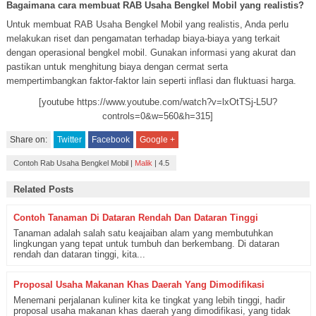
Bagaimana cara membuat RAB Usaha Bengkel Mobil yang realistis?
Untuk membuat RAB Usaha Bengkel Mobil yang realistis, Anda perlu
melakukan riset dan pengamatan terhadap biaya-biaya yang terkait
dengan operasional bengkel mobil. Gunakan informasi yang akurat dan
pastikan untuk menghitung biaya dengan cermat serta
mempertimbangkan faktor-faktor lain seperti inflasi dan fluktuasi harga.
[youtube https://www.youtube.com/watch?v=lxOtTSj-L5U?
controls=0&w=560&h=315]
Share on:
Twitter
Facebook
Google +
Contoh Rab Usaha Bengkel Mobil
|
Malik
|
4.5
Related Posts
Contoh Tanaman Di Dataran Rendah Dan Dataran Tinggi
Tanaman adalah salah satu keajaiban alam yang membutuhkan
lingkungan yang tepat untuk tumbuh dan berkembang. Di dataran
rendah dan dataran tinggi, kita...
Proposal Usaha Makanan Khas Daerah Yang Dimodifikasi
Menemani perjalanan kuliner kita ke tingkat yang lebih tinggi, hadir
proposal usaha makanan khas daerah yang dimodifikasi, yang tidak