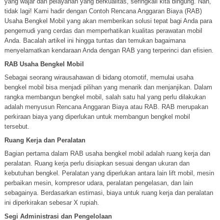
yang wajar dan pelayanan yang berkualitas, seringkali kita bingung. Nah,
tidak lagi! Kami hadir dengan Contoh Rencana Anggaran Biaya (RAB)
Usaha Bengkel Mobil yang akan memberikan solusi tepat bagi Anda para
pengemudi yang cerdas dan memperhatikan kualitas perawatan mobil
Anda. Bacalah artikel ini hingga tuntas dan temukan bagaimana
menyelamatkan kendaraan Anda dengan RAB yang terperinci dan efisien.
RAB Usaha Bengkel Mobil
Sebagai seorang wirausahawan di bidang otomotif, memulai usaha
bengkel mobil bisa menjadi pilihan yang menarik dan menjanjikan. Dalam
rangka membangun bengkel mobil, salah satu hal yang perlu dilakukan
adalah menyusun Rencana Anggaran Biaya atau RAB. RAB merupakan
perkiraan biaya yang diperlukan untuk membangun bengkel mobil
tersebut.
Ruang Kerja dan Peralatan
Bagian pertama dalam RAB usaha bengkel mobil adalah ruang kerja dan
peralatan. Ruang kerja perlu disiapkan sesuai dengan ukuran dan
kebutuhan bengkel. Peralatan yang diperlukan antara lain lift mobil, mesin
perbaikan mesin, kompresor udara, peralatan pengelasan, dan lain
sebagainya. Berdasarkan estimasi, biaya untuk ruang kerja dan peralatan
ini diperkirakan sebesar X rupiah.
Segi Administrasi dan Pengelolaan