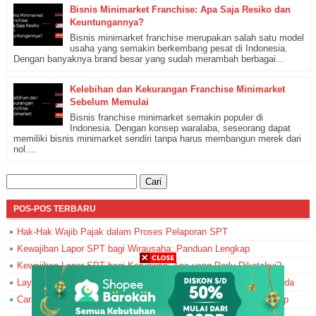
Bisnis Minimarket Franchise: Apa Saja Resiko dan
Keuntungannya?
Bisnis minimarket franchise merupakan salah satu model
usaha yang semakin berkembang pesat di Indonesia.
Dengan banyaknya brand besar yang sudah merambah berbagai...
Kelebihan dan Kekurangan Franchise Minimarket
Sebelum Memulai
Bisnis franchise minimarket semakin populer di
Indonesia. Dengan konsep waralaba, seseorang dapat
memiliki bisnis minimarket sendiri tanpa harus membangun merek dari
nol....
Cari
untuk:
POS-POS TERBARU
Hak-Hak Wajib Pajak dalam Proses Pelaporan SPT
Kewajiban Lapor SPT bagi Wirausaha: Panduan Lengkap
Kewajiban Lapor SPT bagi Karyawan: Apa yang Perlu Diketahui?
Layanan Bantuan DJP Online: Solusi Masalah Pelaporan SPT Anda
Cara Memperbaiki SPT yang Sudah Dilaporkan: Panduan Lengkap