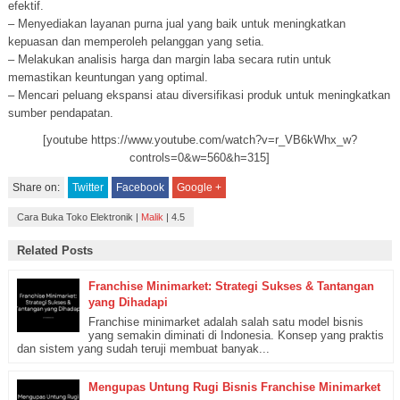
efektif.
– Menyediakan layanan purna jual yang baik untuk meningkatkan
kepuasan dan memperoleh pelanggan yang setia.
– Melakukan analisis harga dan margin laba secara rutin untuk
memastikan keuntungan yang optimal.
– Mencari peluang ekspansi atau diversifikasi produk untuk meningkatkan
sumber pendapatan.
[youtube https://www.youtube.com/watch?v=r_VB6kWhx_w?
controls=0&w=560&h=315]
Share on:
Twitter
Facebook
Google +
Cara Buka Toko Elektronik
|
Malik
|
4.5
Related Posts
Franchise Minimarket: Strategi Sukses & Tantangan
yang Dihadapi
Franchise minimarket adalah salah satu model bisnis
yang semakin diminati di Indonesia. Konsep yang praktis
dan sistem yang sudah teruji membuat banyak...
Mengupas Untung Rugi Bisnis Franchise Minimarket